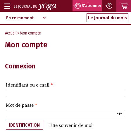
P
S'abonner
Afficher
Magazine
Aller
ou
Le Journal du mois
d‘information
au
indépendant
masquer
contenu
Accueil
> Mon compte
la
Mon compte
navigation
Connexion
Identifiant ou e-mail
*
Mot de passe
*
IDENTIFICATION
Se souvenir de moi