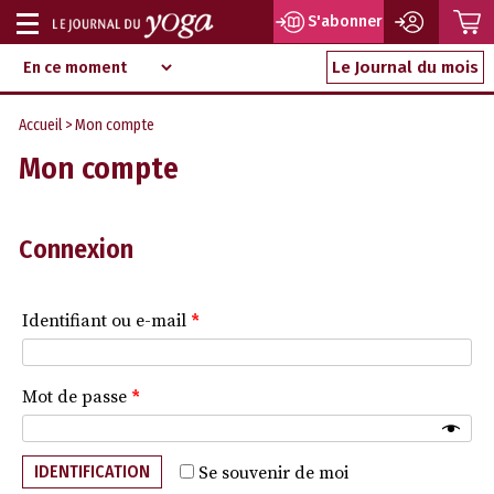
P
S'abonner
Afficher
Magazine
Aller
ou
Le Journal du mois
d‘information
au
indépendant
masquer
contenu
Accueil
> Mon compte
la
Mon compte
navigation
Connexion
Identifiant ou e-mail
*
Mot de passe
*
IDENTIFICATION
Se souvenir de moi