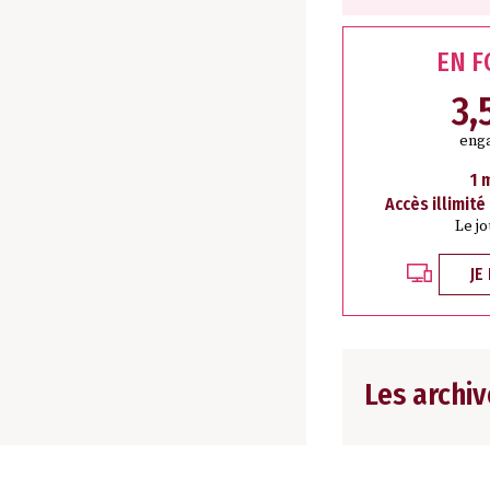
EN 
3,
eng
1 
Accès illimité
Le j
JE
Les archiv