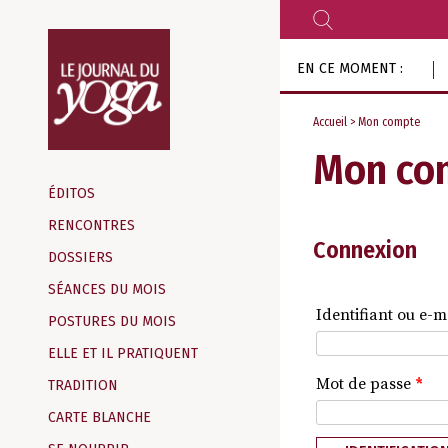
RECHERCHER
Aller
EN CE MOMENT :
au
contenu
Accueil
> Mon compte
Mon co
Magazine
d‘information
ÉDITOS
indépendant
RENCONTRES
Connexion
DOSSIERS
SÉANCES DU MOIS
Identifiant ou e-m
POSTURES DU MOIS
ELLE ET IL PRATIQUENT
Mot de passe
*
TRADITION
CARTE BLANCHE