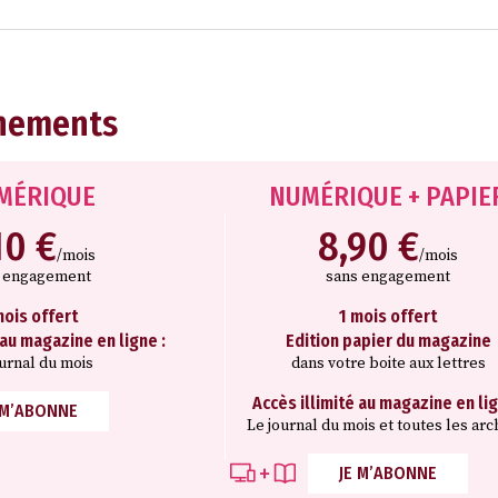
nements
MÉRIQUE
NUMÉRIQUE + PAPIE
10 €
8,90 €
/mois
/mois
s engagement
sans engagement
mois offert
1 mois offert
 au magazine en ligne :
Edition papier du magazine
ournal du mois
dans votre boite aux lettres
Accès illimité au magazine en lig
 M’ABONNE
Le journal du mois et toutes les arc
JE M’ABONNE