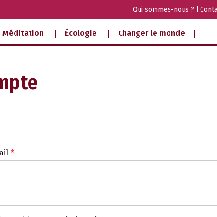
Qui sommes-nous ?
Conta
Méditation
Écologie
Changer le monde
mpte
ail
*