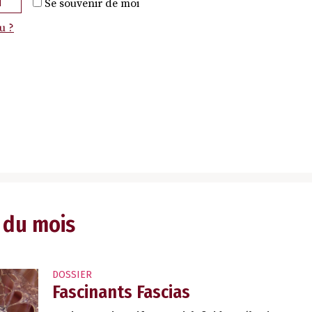
N
Se souvenir de moi
u ?
 du mois
DOSSIER
Fascinants Fascias