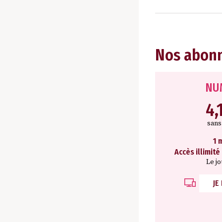
Nos abon
NU
4,
san
1 
Accès illimité
Le j
JE