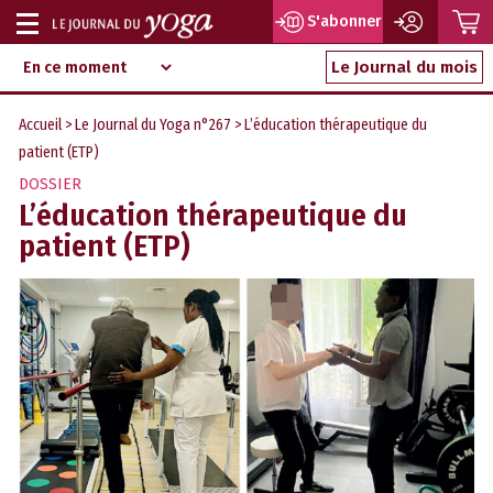
P
S'abonner
Afficher
Magazine
Aller
ou
Le Journal du mois
d‘information
au
indépendant
masquer
contenu
Accueil
>
Le Journal du Yoga n°267
> L’éducation thérapeutique du
la
patient (ETP)
navigation
DOSSIER
L’éducation thérapeutique du
patient (ETP)