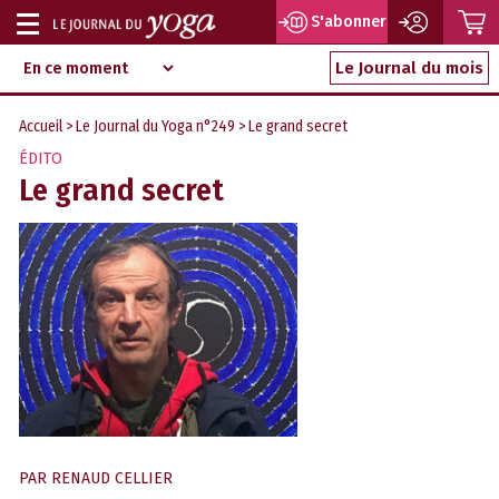
P
S'abonner
Afficher
Magazine
Aller
ou
Le Journal du mois
d‘information
au
indépendant
masquer
contenu
Accueil
>
Le Journal du Yoga n°249
> Le grand secret
la
ÉDITO
navigation
Le grand secret
PAR
RENAUD CELLIER