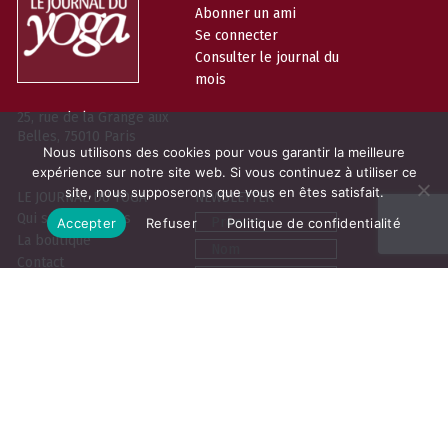
Abonner un ami
Se connecter
Consulter le journal du
mois
25, rue de la Grange aux
Belles, 75010 Paris
Nous utilisons des cookies pour vous garantir la meilleure
expérience sur notre site web. Si vous continuez à utiliser ce
site, nous supposerons que vous en êtes satisfait.
LE JOURNAL DU YOGA
NEWSLETTER
Prénom
Qui sommes-nous
Accepter
Refuser
Politique de confidentialité
La boutique
Nom
Contact
Email
Contribuer
Vous pouvez vous désabonner à tout
moment. Pour en savoir plus sur
notre politique de protection des
données,
cliquez-ici
Mentions légales
C.G.V