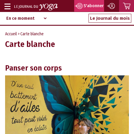
P
S'abonner
Afficher
Magazine
Aller
ou
Le Journal du mois
d‘information
au
indépendant
masquer
contenu
Accueil
>
Carte blanche
la
Carte blanche
navigation
Panser son corps