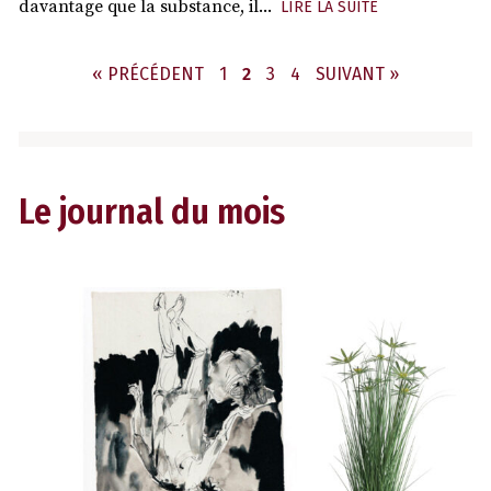
davantage que la substance, il...
LIRE LA SUITE
PAGE
PAGE
PAGE
PAGE
« PRÉCÉDENT
1
2
3
4
SUIVANT »
Le journal du mois