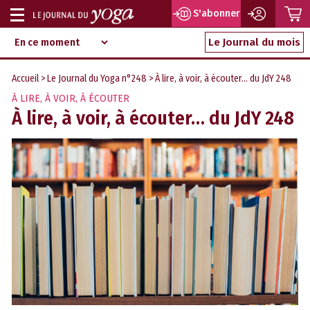
P
S'abonner
Afficher
Magazine
Aller
ou
Le Journal du mois
d‘information
au
indépendant
masquer
contenu
Accueil
>
Le Journal du Yoga n°248
> À lire, à voir, à écouter… du JdY 248
la
À LIRE, À VOIR, À ÉCOUTER
navigation
À lire, à voir, à écouter… du JdY 248