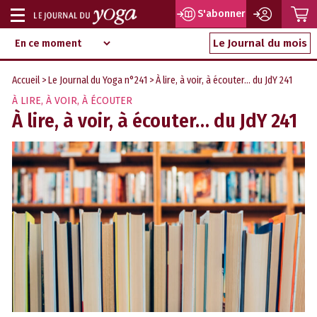
P
S'abonner
Afficher
Magazine
Aller
ou
Le Journal du mois
d‘information
au
indépendant
masquer
contenu
Accueil
>
Le Journal du Yoga n°241
> À lire, à voir, à écouter… du JdY 241
la
À LIRE, À VOIR, À ÉCOUTER
navigation
À lire, à voir, à écouter… du JdY 241