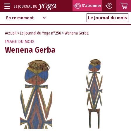
P
S'abonner
Afficher
Magazine
Aller
ou
Le Journal du mois
d‘information
au
indépendant
masquer
contenu
Accueil
>
Le journal du Yoga n°256
> Wenena Gerba
la
IMAGE DU MOIS
navigation
Wenena Gerba