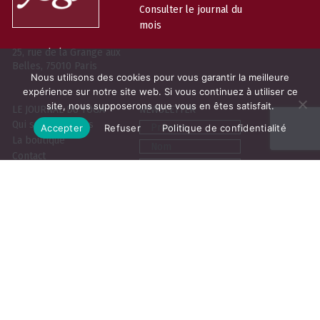
Consulter le journal du
mois
25, rue de la Grange aux
Belles, 75010 Paris
Nous utilisons des cookies pour vous garantir la meilleure
expérience sur notre site web. Si vous continuez à utiliser ce
site, nous supposerons que vous en êtes satisfait.
LE JOURNAL DU YOGA
NEWSLETTER
Prénom
Qui sommes-nous
Accepter
Refuser
Politique de confidentialité
La boutique
Nom
Contact
Email
Contribuer
Vous pouvez vous désabonner à tout
moment. Pour en savoir plus sur
notre politique de protection des
données,
cliquez-ici
Mentions légales
C.G.V
Politique de confidentialité