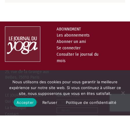
ABONNEMENT
Les abonnements
Abonner un ami
Se connecter
Consulter le journal du
mois
25, rue de la Grange aux
Belles, 75010 Paris
Nous utilisons des cookies pour vous garantir la meilleure
expérience sur notre site web. Si vous continuez à utiliser ce
site, nous supposerons que vous en êtes satisfait.
LE JOURNAL DU YOGA
NEWSLETTER
Prénom
Qui sommes-nous
Accepter
Refuser
Politique de confidentialité
La boutique
Nom
Contact
Email
Contribuer
Vous pouvez vous désabonner à tout
moment. Pour en savoir plus sur