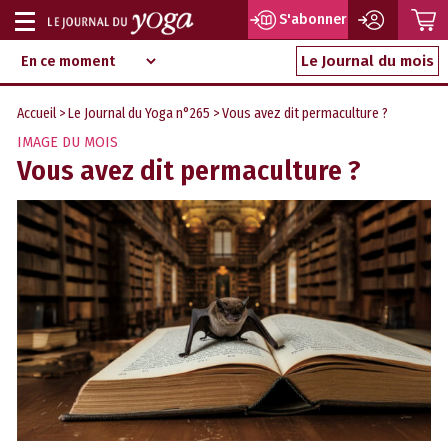
P
S'abonner
Afficher
Magazine
Aller
ou
Le Journal du mois
d‘information
au
indépendant
masquer
contenu
Accueil
>
Le Journal du Yoga n°265
> Vous avez dit permaculture ?
la
IMAGE DU MOIS
navigation
Vous avez dit permaculture ?