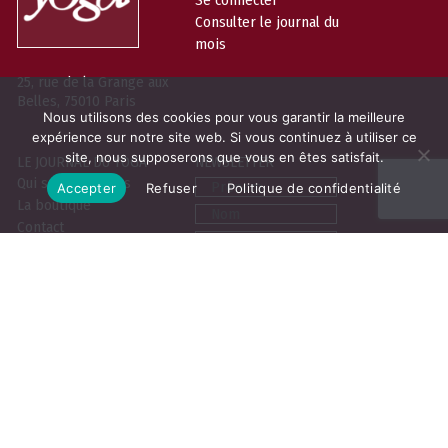
Consulter le journal du
mois
25, rue de la Grange aux
Belles, 75010 Paris
Nous utilisons des cookies pour vous garantir la meilleure
expérience sur notre site web. Si vous continuez à utiliser ce
site, nous supposerons que vous en êtes satisfait.
LE JOURNAL DU YOGA
NEWSLETTER
Prénom
Qui sommes-nous
Accepter
Refuser
Politique de confidentialité
La boutique
Nom
Contact
Email
Contribuer
Vous pouvez vous désabonner à tout
moment. Pour en savoir plus sur
notre politique de protection des
données,
cliquez-ici
Mentions légales
C.G.V
Politique de confidentialité