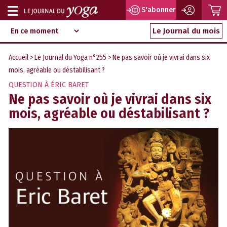
P
S'abonner
Afficher
Magazine
Aller
ou
Le Journal du mois
d‘information
au
indépendant
masquer
contenu
Accueil
>
Le Journal du Yoga n°255
> Ne pas savoir où je vivrai dans six
la
mois, agréable ou déstabilisant ?
navigation
QUESTION À ÉRIC BARET
Ne pas savoir où je vivrai dans six
mois, agréable ou déstabilisant ?