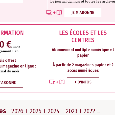
Le journal du mois et toutes les archive
JE M’ABONNE
ORMATION
LES ÉCOLES ET LES
CENTRES
50 €
/mois
Abonnement multiple numérique et
ement 1 an
papier
ois offert
À partir de 2 magazines papier et 2
au magazine en ligne :
accès numériques
rnal du mois
+ D'INFOS
M’ABONNE
es
2026
2025
2024
2023
2022