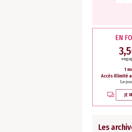
EN F
3,
engag
1 m
Accès illimité 
Le jou
JE 
Les archiv