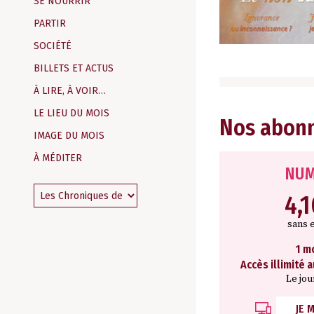
SE NOURRIR
PARTIR
SOCIÉTÉ
BILLETS ET ACTUS
À LIRE, À VOIR…
LE LIEU DU MOIS
Nos abon
IMAGE DU MOIS
À MÉDITER
NUM
4,
sans 
1 m
Accès illimité 
Le jou
JE 