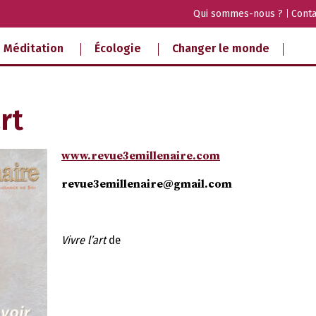
Qui sommes-nous ?
Conta
Méditation
Écologie
Changer le monde
art
www.revue3emillenaire.com
revue3emillenaire@gmail.com
Vivre l’art
de