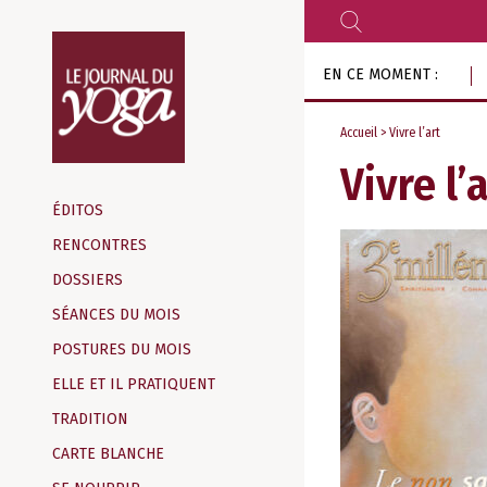
RECHERCHER
Aller
EN CE MOMENT :
au
contenu
Accueil
> Vivre l’art
Vivre l’
Magazine
d‘information
ÉDITOS
indépendant
RENCONTRES
DOSSIERS
SÉANCES DU MOIS
POSTURES DU MOIS
ELLE ET IL PRATIQUENT
TRADITION
CARTE BLANCHE