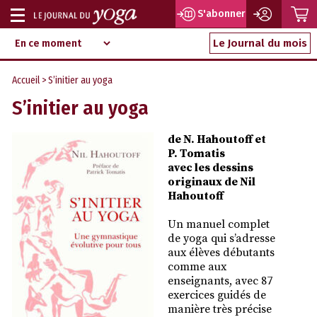
P
S'abonner
Afficher
Magazine
Aller
ou
Le Journal du mois
d‘information
au
indépendant
masquer
contenu
Accueil
> S’initier au yoga
la
S’initier au yoga
navigation
de N. Hahoutoff et
P. Tomatis
avec les dessins
originaux de Nil
Hahoutoff
Un manuel complet
de yoga qui s’adresse
aux élèves débutants
comme aux
enseignants, avec 87
exercices guidés de
manière très précise