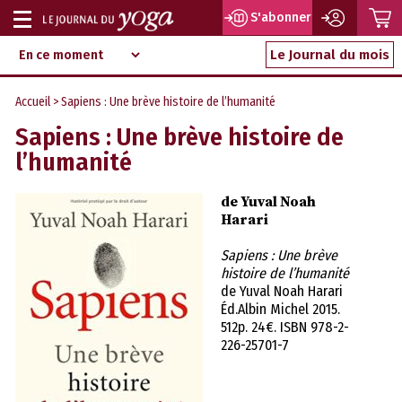
P
S'abonner
Afficher
Magazine
Aller
ou
Le Journal du mois
d‘information
au
indépendant
masquer
contenu
Accueil
> Sapiens : Une brève histoire de l’humanité
la
Sapiens : Une brève histoire de
navigation
l’humanité
de Yuval Noah
Harari
Sapiens : Une brève
histoire de l’humanité
de Yuval Noah Harari
Éd.Albin Michel 2015.
512p. 24€. ISBN 978-2-
226-25701-7