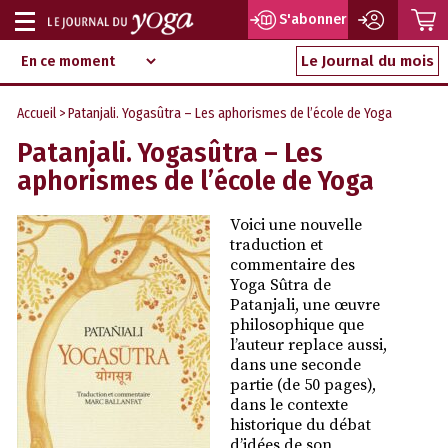
P
S'abonner
Afficher
Magazine
Aller
ou
Le Journal du mois
d‘information
au
indépendant
masquer
contenu
Accueil
> Patanjali. Yogasûtra – Les aphorismes de l’école de Yoga
la
Patanjali. Yogasûtra – Les
navigation
aphorismes de l’école de Yoga
Voici une nouvelle
traduction et
commentaire des
Yoga Sûtra de
Patanjali, une œuvre
philosophique que
l’auteur replace aussi,
dans une seconde
partie (de 50 pages),
dans le contexte
historique du débat
d’idées de son