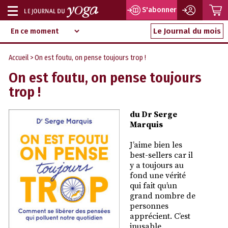
P
S'abonner
Afficher
Magazine
Aller
ou
Le Journal du mois
d‘information
au
indépendant
masquer
contenu
Accueil
> On est foutu, on pense toujours trop !
la
On est foutu, on pense toujours
navigation
trop !
du Dr Serge
Marquis
J’aime bien les
best-sellers car il
y a toujours au
fond une vérité
qui fait qu’un
grand nombre de
personnes
apprécient. C’est
inusable.