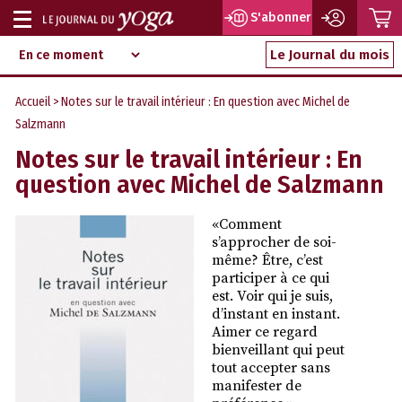
P
S'abonner
Afficher
Magazine
Aller
ou
Le Journal du mois
d‘information
au
indépendant
masquer
contenu
Accueil
> Notes sur le travail intérieur : En question avec Michel de
la
Salzmann
navigation
Notes sur le travail intérieur : En
question avec Michel de Salzmann
«Comment
s’approcher de soi-
même? Être, c’est
participer à ce qui
est. Voir qui je suis,
d’instant en instant.
Aimer ce regard
bienveillant qui peut
tout accepter sans
manifester de