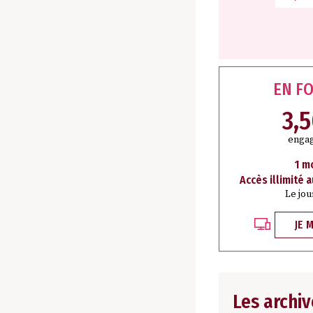
EN F
3,
engag
1 m
Accès illimité 
Le jou
JE 
Les archiv