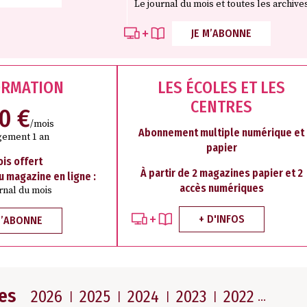
Le journal du mois et toutes les archive
JE M’ABONNE
ORMATION
LES ÉCOLES ET LES
CENTRES
50 €
/mois
Abonnement multiple numérique et
ement 1 an
papier
ois offert
À partir de 2 magazines papier et 2
au magazine en ligne :
accès numériques
rnal du mois
+ D'INFOS
M’ABONNE
es
2026
2025
2024
2023
2022