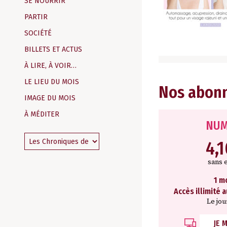
SE NOURRIR
PARTIR
SOCIÉTÉ
BILLETS ET ACTUS
À LIRE, À VOIR…
LE LIEU DU MOIS
Nos abon
IMAGE DU MOIS
À MÉDITER
NUM
4,
sans 
1 m
Accès illimité 
Le jou
JE 