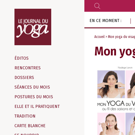
RECHERCHER
Aller
EN CE MOMENT :
au
contenu
Accueil
> Mon yoga du visage
Mon yog
Magazine
d‘information
ÉDITOS
indépendant
RENCONTRES
DOSSIERS
SÉANCES DU MOIS
POSTURES DU MOIS
ELLE ET IL PRATIQUENT
TRADITION
CARTE BLANCHE