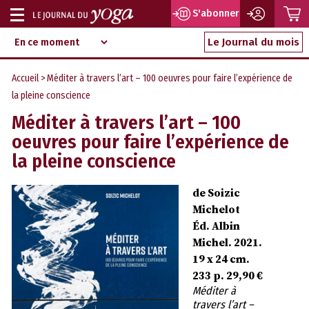
P
S'abonner
Afficher
Magazine
Aller
ou
Le Journal du mois
d‘information
au
indépendant
masquer
contenu
Accueil
> Méditer à travers l’art – 100 oeuvres pour faire l’expérience de
la
la pleine conscience
navigation
Méditer à travers l’art – 100
oeuvres pour faire l’expérience de
la pleine conscience
de Soizic
Michelot
Éd. Albin
Michel. 2021.
19 x 24 cm.
233 p. 29,90 €
Méditer à
travers l’art –