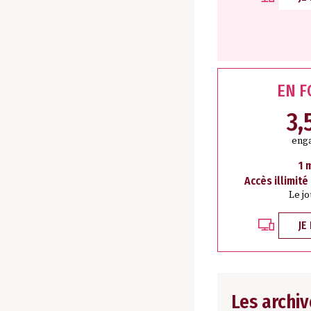
EN 
3,
eng
1 
Accès illimité
Le j
JE
Les archiv