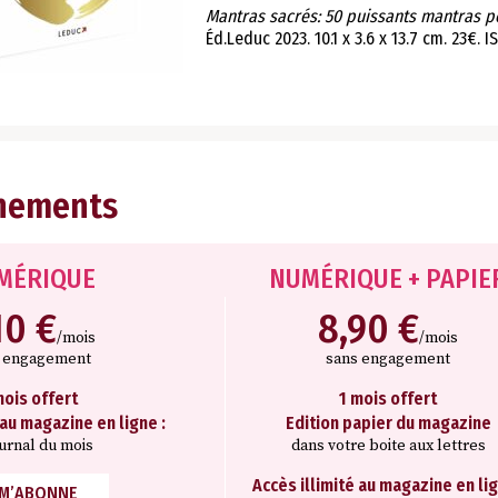
Mantras sacrés: 50 puissants mantras p
Éd.Leduc 2023. 10.1 x 3.6 x 13.7 cm. 23€.
nements
MÉRIQUE
NUMÉRIQUE + PAPIE
10 €
8,90 €
/mois
/mois
s engagement
sans engagement
mois offert
1 mois offert
 au magazine en ligne :
Edition papier du magazine
ournal du mois
dans votre boite aux lettres
Accès illimité au magazine en lig
 M’ABONNE