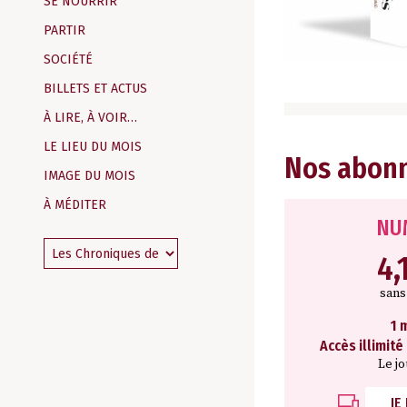
SE NOURRIR
PARTIR
SOCIÉTÉ
BILLETS ET ACTUS
À LIRE, À VOIR…
LE LIEU DU MOIS
Nos abon
IMAGE DU MOIS
À MÉDITER
NU
4,
san
1 
Accès illimité
Le j
JE