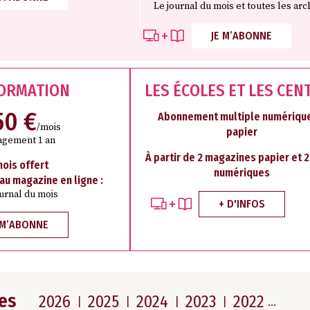
Le journal du mois et toutes les arc
JE M’ABONNE
FORMATION
LES ÉCOLES ET LES CEN
50 €
Abonnement multiple numérique
/mois
papier
agement 1 an
À partir de 2 magazines papier et 
mois offert
numériques
 au magazine en ligne :
ournal du mois
+ D'INFOS
 M’ABONNE
es
2026
2025
2024
2023
2022