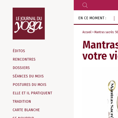
RECHERCHER
Aller
EN CE MOMENT :
au
contenu
Accueil
> Mantras sacrés: 5
Mantras
Magazine
d‘information
ÉDITOS
votre v
indépendant
RENCONTRES
DOSSIERS
SÉANCES DU MOIS
POSTURES DU MOIS
ELLE ET IL PRATIQUENT
TRADITION
CARTE BLANCHE