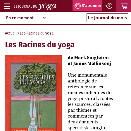
P
S'abonner
Afficher
Magazine
Aller
ou
Le Journal du mois
d‘information
au
indépendant
masquer
contenu
Accueil
> Les Racines du yoga
la
Les Racines du yoga
navigation
de Mark Singleton
et James Mallinsonj
Une monumentale
anthologie de
référence sur les
racines indiennes du
yoga postural : toutes
les sources, classées
par thèmes et
commentées par
deux éminents
spécialistes anglo-