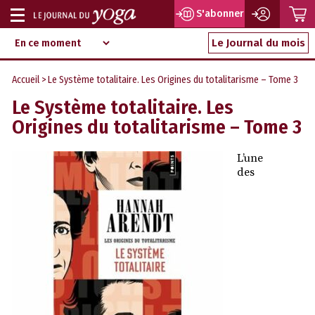
P
S'abonner
Afficher
Magazine
Aller
ou
Le Journal du mois
d‘information
au
indépendant
masquer
contenu
Accueil
> Le Système totalitaire. Les Origines du totalitarisme – Tome 3
la
Le Système totalitaire. Les
navigation
Origines du totalitarisme – Tome 3
L’une
des