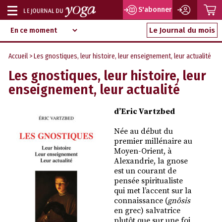
P
S'abonner
Afficher
Magazine
Aller
ou
Le Journal du mois
d‘information
au
indépendant
masquer
contenu
Accueil
> Les gnostiques, leur histoire, leur enseignement, leur actualité
la
Les gnostiques, leur histoire, leur
navigation
enseignement, leur actualité
d’Eric Vartzbed
Née au début du
premier millénaire au
Moyen-Orient, à
Alexandrie, la gnose
est un courant de
pensée spiritualiste
qui met l’accent sur la
connaissance (
gnôsis
en grec) salvatrice
plutôt que sur une foi