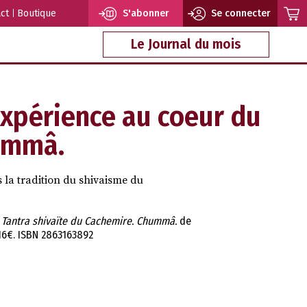
ct
Boutique
S'abonner
Se connecter
Le Journal du mois
expérience au coeur du
hummâ.
ns la tradition du shivaisme du
u Tantra shivaïte du Cachemire. Chummâ.
de
. 16€. ISBN 2863163892