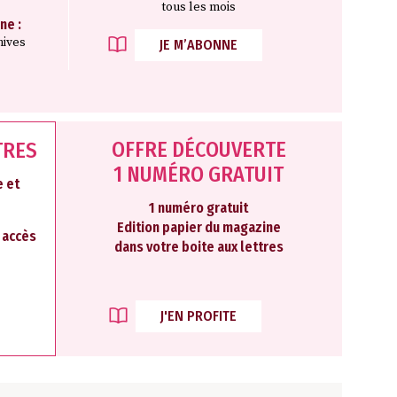
tous les mois
ne :
hives
JE M’ABONNE
OFFRE DÉCOUVERTE
TRES
1 NUMÉRO GRATUIT
 et
1 numéro gratuit
Edition papier du magazine
2 accès
dans votre boite aux lettres
J'EN PROFITE