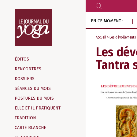
RECHERCHER
Aller
EN CE MOMENT :
au
contenu
Accueil
> Les dévoilements 
Les dév
Magazine
d‘information
ÉDITOS
Tantra 
indépendant
RENCONTRES
DOSSIERS
SÉANCES DU MOIS
POSTURES DU MOIS
ELLE ET IL PRATIQUENT
TRADITION
CARTE BLANCHE