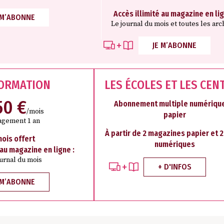
Accès illimité au magazine en lig
 M’ABONNE
Le journal du mois et toutes les arc
JE M’ABONNE
FORMATION
LES ÉCOLES ET LES CEN
50 €
Abonnement multiple numérique
/mois
papier
agement 1 an
À partir de 2 magazines papier et 
mois offert
numériques
 au magazine en ligne :
ournal du mois
+ D'INFOS
 M’ABONNE