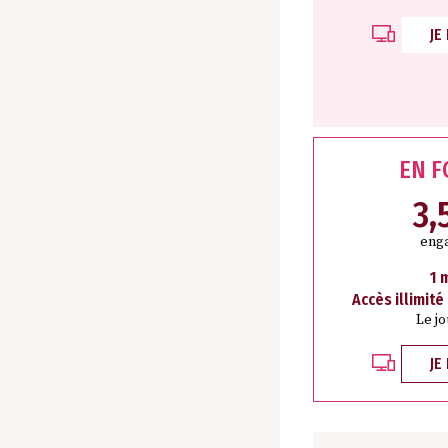
JE
EN 
3,
eng
1 
Accès illimité
Le j
JE