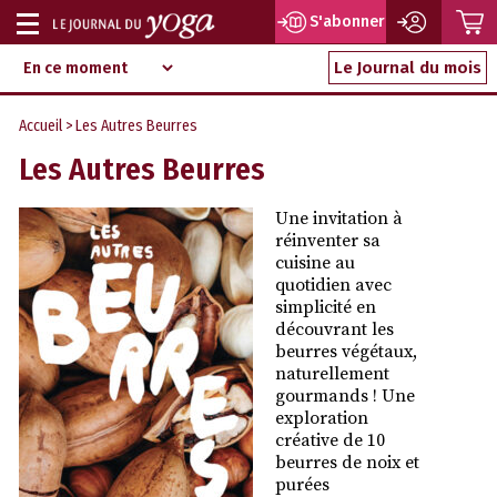
P
S'abonner
Afficher
Magazine
Aller
ou
Le Journal du mois
d‘information
au
indépendant
masquer
contenu
Accueil
> Les Autres Beurres
la
Les Autres Beurres
navigation
Une invitation à
réinventer sa
cuisine au
quotidien avec
simplicité en
découvrant les
beurres végétaux,
naturellement
gourmands ! Une
exploration
créative de 10
beurres de noix et
purées