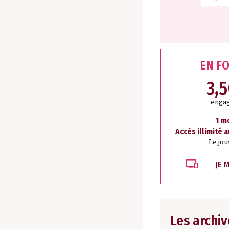
EN F
3,
engag
1 m
Accès illimité 
Le jou
JE 
Les archiv