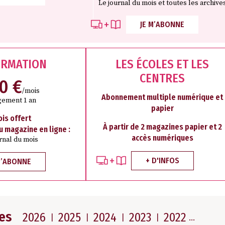
Le journal du mois et toutes les archive
JE M’ABONNE
ORMATION
LES ÉCOLES ET LES
CENTRES
50 €
/mois
Abonnement multiple numérique et
ement 1 an
papier
ois offert
À partir de 2 magazines papier et 2
au magazine en ligne :
accès numériques
rnal du mois
+ D'INFOS
M’ABONNE
es
2026
2025
2024
2023
2022