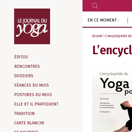
RECHERCHER
Aller
EN CE MOMENT :
au
contenu
Accueil
> L’encyclopédie du
L’encyc
Magazine
d‘information
ÉDITOS
indépendant
RENCONTRES
DOSSIERS
SÉANCES DU MOIS
POSTURES DU MOIS
ELLE ET IL PRATIQUENT
TRADITION
CARTE BLANCHE