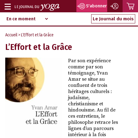
P
S'abonner
Afficher
Magazine
Aller
ou
Le Journal du mois
d‘information
au
indépendant
masquer
contenu
Accueil
> L’Effort et la Grâce
la
L’Effort et la Grâce
navigation
Par son expérience
comme par son
témoignage, Yvan
Amar se situe au
confluent de trois
héritages culturels :
judaïsme,
christianisme et
hindouisme. Au fil de
ces entretiens, le
philosophe retrace les
lignes d’un parcours
intérieur à la fois