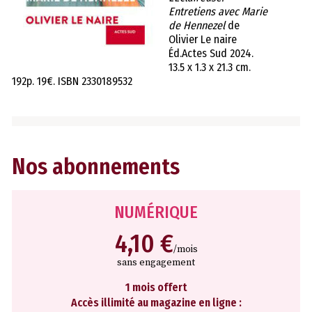
Entretiens avec Marie
de Hennezel
de
Olivier Le naire
Éd.Actes Sud 2024.
13.5 x 1.3 x 21.3 cm.
192p. 19€. ISBN 2330189532
Nos abonnements
NUMÉRIQUE
4,10 €
/mois
sans engagement
1 mois offert
Accès illimité au magazine en ligne :