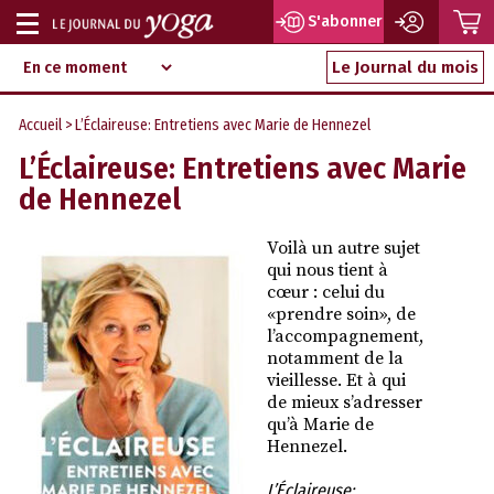
P
S'abonner
Afficher
Magazine
Aller
ou
Le Journal du mois
d‘information
au
indépendant
masquer
contenu
Accueil
> L’Éclaireuse: Entretiens avec Marie de Hennezel
la
L’Éclaireuse: Entretiens avec Marie
navigation
de Hennezel
Voilà un autre sujet
qui nous tient à
cœur : celui du
«prendre soin», de
l’accompagnement,
notamment de la
vieillesse. Et à qui
de mieux s’adresser
qu’à Marie de
Hennezel.
L’Éclaireuse: