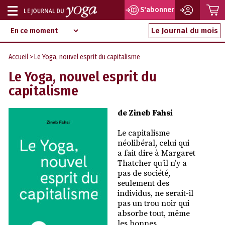
P
S'abonner
Afficher
Magazine
Aller
ou
Le Journal du mois
d‘information
au
indépendant
masquer
contenu
Accueil
> Le Yoga, nouvel esprit du capitalisme
la
Le Yoga, nouvel esprit du
navigation
capitalisme
de Zineb Fahsi
Le capitalisme
néolibéral, celui qui
a fait dire à Margaret
Thatcher qu’il n’y a
pas de société,
seulement des
individus, ne serait-il
pas un trou noir qui
absorbe tout, même
les bonnes