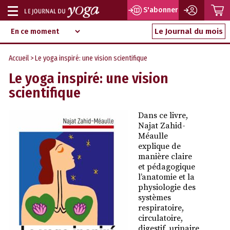
P
S'abonner
Afficher
Magazine
Aller
ou
Le Journal du mois
d‘information
au
indépendant
masquer
contenu
Accueil
> Le yoga inspiré: une vision scientifique
la
Le yoga inspiré: une vision
navigation
scientifique
Dans ce livre,
Najat Zahid-
Méaulle
explique de
manière claire
et pédagogique
l’anatomie et la
physiologie des
systèmes
respiratoire,
circulatoire,
digestif, urinaire