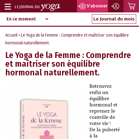
P
S'abonner
Afficher
Magazine
Aller
ou
Le Journal du mois
d‘information
au
indépendant
masquer
contenu
Accueil
> Le Yoga de la Femme : Comprendre et maîtriser son équilibre
la
hormonal naturellement.
navigation
Le Yoga de la Femme : Comprendre
et maîtriser son équilibre
hormonal naturellement.
Retrouvez
enfin un
équilibre
hormonal et
reprenez le
contrôle de
votre vie !
De la puberté
à la