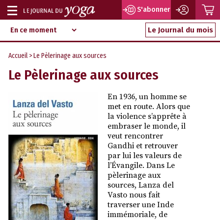
P
S'abonner
Afficher
Magazine
Aller
ou
Le Journal du mois
d‘information
au
indépendant
masquer
contenu
Accueil
> Le Pèlerinage aux sources
la
Le Pèlerinage aux sources
navigation
En 1936, un homme se
met en route. Alors que
la violence s’apprête à
embraser le monde, il
veut rencontrer
Gandhi et retrouver
par lui les valeurs de
l’Évangile. Dans Le
pèlerinage aux
sources, Lanza del
Vasto nous fait
traverser une Inde
immémoriale, de