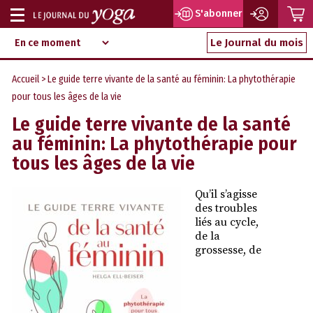
P
S'abonner
Afficher
Magazine
Aller
ou
Le Journal du mois
d‘information
au
indépendant
masquer
contenu
Accueil
> Le guide terre vivante de la santé au féminin: La phytothérapie
la
pour tous les âges de la vie
navigation
Le guide terre vivante de la santé
au féminin: La phytothérapie pour
tous les âges de la vie
Qu’il s’agisse
des troubles
liés au cycle,
de la
grossesse, de