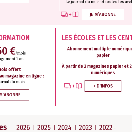
Le journal du mois et toutes les arc
JE M’ABONNE
FORMATION
LES ÉCOLES ET LES CEN
50 €
Abonnement multiple numérique
/mois
papier
agement 1 an
À partir de 2 magazines papier et 
mois offert
numériques
 au magazine en ligne :
ournal du mois
+ D'INFOS
 M’ABONNE
es
2026
2025
2024
2023
2022