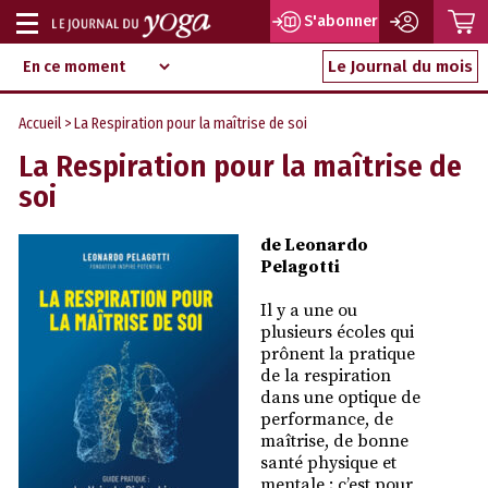
P
S'abonner
Afficher
Magazine
Aller
ou
Le Journal du mois
d‘information
au
indépendant
masquer
contenu
Accueil
> La Respiration pour la maîtrise de soi
la
La Respiration pour la maîtrise de
navigation
soi
de Leonardo
Pelagotti
Il y a une ou
plusieurs écoles qui
prônent la pratique
de la respiration
dans une optique de
performance, de
maîtrise, de bonne
santé physique et
mentale ; c’est pour