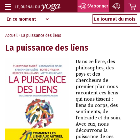
P
S'abonner
Afficher
Magazine
Aller
ou
Le Journal du mois
d‘information
au
indépendant
masquer
contenu
Accueil
> La puissance des liens
la
La puissance des liens
navigation
Dans ce livre, des
philosophes, des
psys et des
chercheurs de
premier plan nous
racontent ces liens
qui nous tissent :
liens du corps, des
sentiments, de
l’entraide et du soin.
Avec eux, nous
découvrons la
puissance de ces