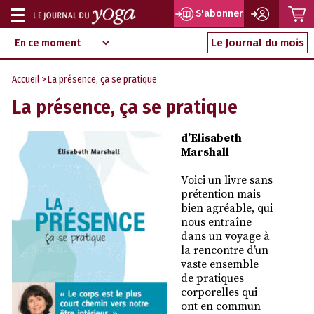
P
S'abonner
Afficher
Magazine
Aller
ou
Le Journal du mois
d‘information
au
indépendant
masquer
contenu
Accueil
> La présence, ça se pratique
la
La présence, ça se pratique
navigation
d’Elisabeth
Marshall
Voici un livre sans
prétention mais
bien agréable, qui
nous entraîne
dans un voyage à
la rencontre d’un
vaste ensemble
de pratiques
corporelles qui
ont en commun