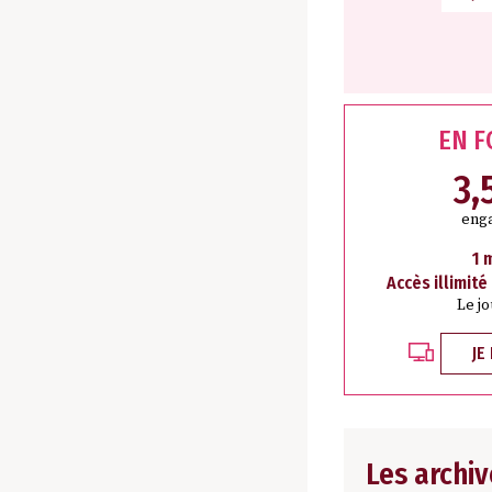
EN 
3,
eng
1 
Accès illimité
Le j
JE
Les archiv