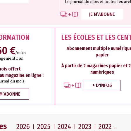
Le journal du mois et toutes les arc
JE M’ABONNE
FORMATION
LES ÉCOLES ET LES CEN
50 €
Abonnement multiple numérique
/mois
papier
agement 1 an
À partir de 2 magazines papier et 
mois offert
numériques
 au magazine en ligne :
ournal du mois
+ D'INFOS
 M’ABONNE
es
2026
2025
2024
2023
2022