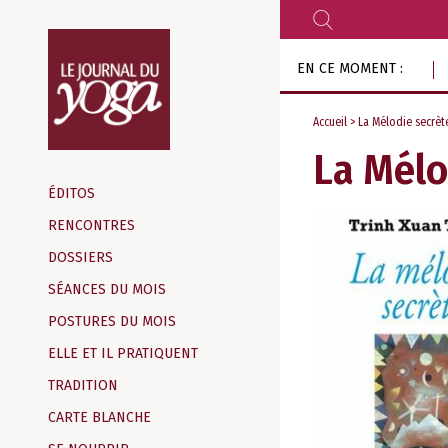
RECHERCHER
Aller
EN CE MOMENT :
au
contenu
Accueil
> La Mélodie secrète
La Mélo
Magazine
d‘information
ÉDITOS
indépendant
RENCONTRES
DOSSIERS
SÉANCES DU MOIS
POSTURES DU MOIS
ELLE ET IL PRATIQUENT
TRADITION
CARTE BLANCHE