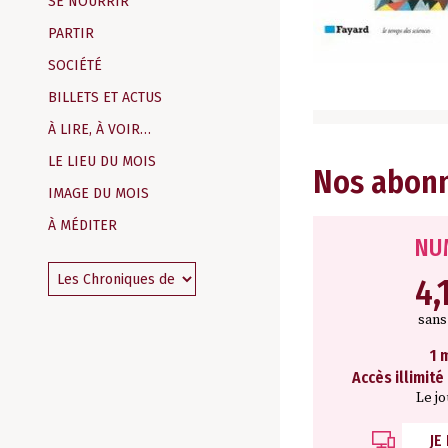
SE NOURRIR
PARTIR
SOCIÉTÉ
BILLETS ET ACTUS
À LIRE, À VOIR…
LE LIEU DU MOIS
Nos abon
IMAGE DU MOIS
À MÉDITER
NU
4,
san
1 
Accès illimité
Le j
JE