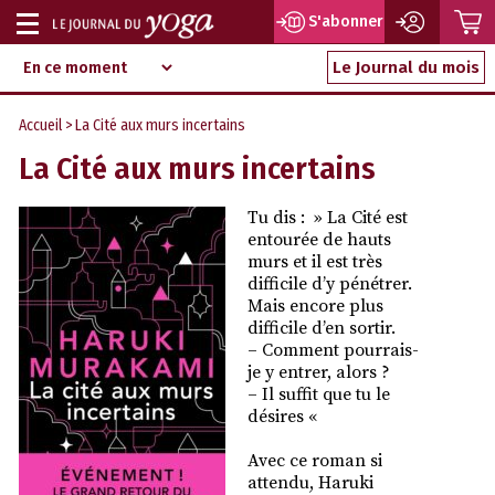
P
S'abonner
Afficher
Magazine
Aller
ou
Le Journal du mois
d‘information
au
indépendant
masquer
contenu
Accueil
> La Cité aux murs incertains
la
La Cité aux murs incertains
navigation
Tu dis : » La Cité est
entourée de hauts
murs et il est très
difficile d’y pénétrer.
Mais encore plus
difficile d’en sortir.
– Comment pourrais-
je y entrer, alors ?
– Il suffit que tu le
désires «
Avec ce roman si
attendu,
Haruki