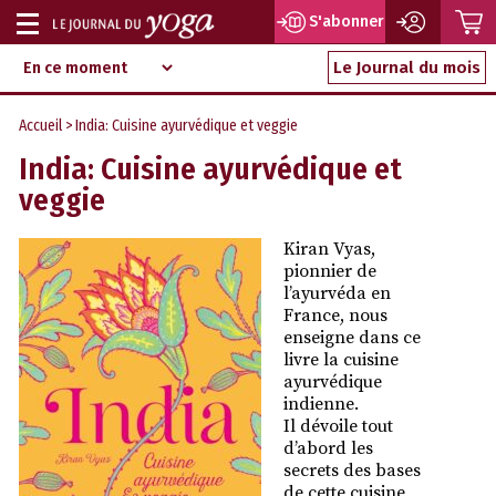
P
S'abonner
Afficher
Magazine
Aller
ou
Le Journal du mois
d‘information
au
indépendant
masquer
contenu
Accueil
> India: Cuisine ayurvédique et veggie
la
India: Cuisine ayurvédique et
navigation
veggie
Kiran Vyas,
pionnier de
l’ayurvéda en
France, nous
enseigne dans ce
livre la cuisine
ayurvédique
indienne.
Il dévoile tout
d’abord les
secrets des bases
de cette cuisine,