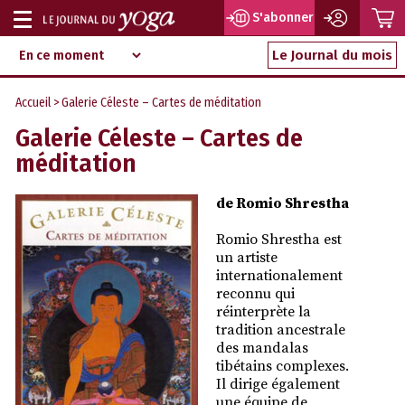
P
S'abonner
Afficher
Magazine
Aller
ou
Le Journal du mois
d‘information
au
indépendant
masquer
contenu
Accueil
> Galerie Céleste – Cartes de méditation
la
Galerie Céleste – Cartes de
navigation
méditation
de Romio Shrestha
Romio Shrestha est
un artiste
internationalement
reconnu qui
réinterprète la
tradition ancestrale
des mandalas
tibétains complexes.
Il dirige également
une équipe de