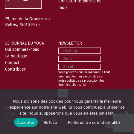
Consulter le journal du
mois
25, rue de la Grange aux
Belles, 75010 Paris
LE JOURNAL DU YOGA
NEWSLETTER
Prénom
Qui sommes-nous
La boutique
Nom
Contact
Email
Contribuer
Vous pouvez vous désabonner à tout
moment. Pour en savoir plus sur
notre politique de protection des
données,
cliquez-ici
Nous utilisons des cookies pour vous garantir la meilleure
Mentions légales
expérience sur notre site web. Si vous continuez à utiliser ce
site, nous supposerons que vous en êtes satisfait.
C.G.V
Politique de confidentialité
Accepter
Refuser
Politique de confidentialité