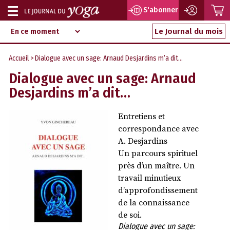
P
S'abonner
Afficher
Magazine
Aller
ou
Le Journal du mois
d‘information
au
indépendant
masquer
contenu
Accueil
> Dialogue avec un sage: Arnaud Desjardins m’a dit…
la
Dialogue avec un sage: Arnaud
navigation
Desjardins m’a dit…
Entretiens et
correspondance avec
A. Desjardins
Un parcours spirituel
près d’un maître. Un
travail minutieux
d’approfondissement
de la connaissance
de soi.
Dialogue avec un sage: