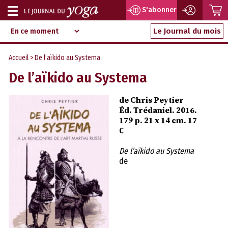
P
S'abonner
Afficher
Magazine
Aller
ou
Le Journal du mois
d‘information
au
indépendant
masquer
contenu
Accueil
> De l’aïkido au Systema
la
De l’aïkido au Systema
navigation
de Chris Peytier
Éd. Trédaniel. 2016.
179 p. 21 x 14 cm. 17
€
De l’aïkido au Systema
de