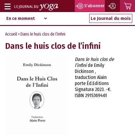
P
S'abonner
Afficher
Magazine
Aller
ou
Le Journal du mois
d‘information
au
indépendant
masquer
contenu
Accueil
> Dans le huis clos de l’infini
la
Dans le huis clos de l’infini
navigation
Dans le huis clos de
l’infini
de Emily
Dickinson ,
traduction Alain
porte Éd.Editions
Signatura 2023. -€.
ISBN 2915369461