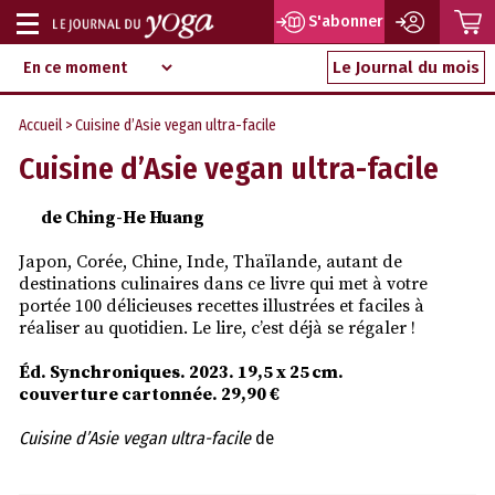
P
S'abonner
Afficher
Magazine
Aller
ou
Le Journal du mois
d‘information
au
indépendant
masquer
contenu
Accueil
> Cuisine d’Asie vegan ultra-facile
la
Cuisine d’Asie vegan ultra-facile
navigation
de Ching-He Huang
Japon, Corée, Chine, Inde, Thaïlande, autant de
destinations culinaires dans ce livre qui met à votre
portée 100 délicieuses recettes illustrées et faciles à
réaliser au quotidien. Le lire, c’est déjà se régaler !
Éd. Synchroniques. 2023. 19,5 x 25 cm.
couverture cartonnée. 29,90 €
Cuisine d’Asie vegan ultra-facile
de