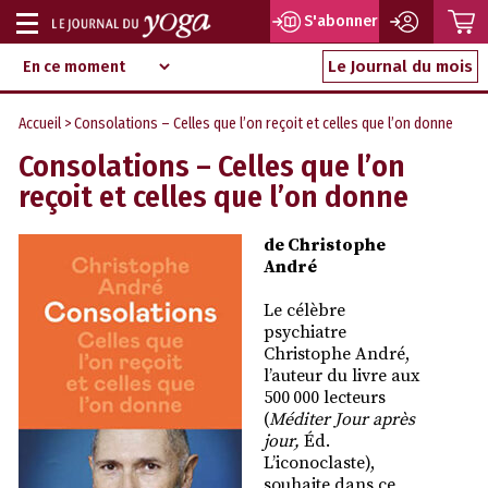
P
S'abonner
Afficher
Magazine
Aller
ou
Le Journal du mois
d‘information
au
indépendant
masquer
contenu
Accueil
> Consolations – Celles que l’on reçoit et celles que l’on donne
la
Consolations – Celles que l’on
navigation
reçoit et celles que l’on donne
de Christophe
André
Le célèbre
psychiatre
Christophe André,
l’auteur du livre aux
500 000 lecteurs
(
Méditer Jour après
jour,
Éd.
L’iconoclaste),
souhaite dans ce