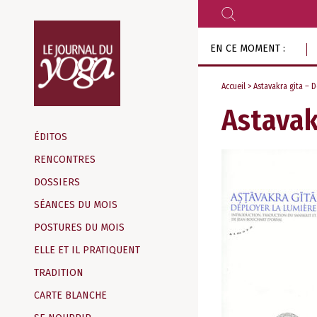
RECHERCHER
Aller
EN CE MOMENT :
au
contenu
Accueil
> Astavakra gita – D
Astavak
Magazine
d‘information
ÉDITOS
indépendant
RENCONTRES
DOSSIERS
SÉANCES DU MOIS
POSTURES DU MOIS
ELLE ET IL PRATIQUENT
TRADITION
CARTE BLANCHE