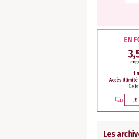
EN 
3,
eng
1 
Accès illimité
Le j
JE
Les archiv