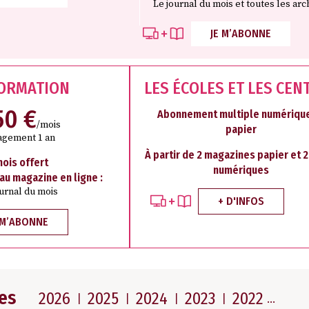
Le journal du mois et toutes les arc
JE M’ABONNE
FORMATION
LES ÉCOLES ET LES CEN
50 €
Abonnement multiple numérique
/mois
papier
agement 1 an
À partir de 2 magazines papier et 
mois offert
numériques
 au magazine en ligne :
ournal du mois
+ D'INFOS
 M’ABONNE
es
2026
2025
2024
2023
2022