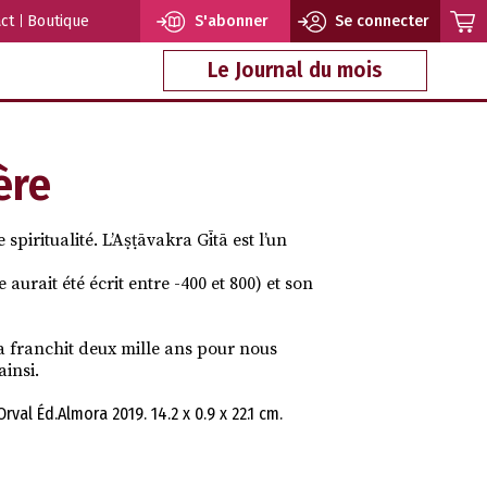
ct
Boutique
S'abonner
Se connecter
Le Journal du mois
ère
spiritualité. L’Aṣṭāvakra Gītā est l’un
 aurait été écrit entre -400 et 800) et son
ra franchit deux mille ans pour nous
ainsi.
val Éd.Almora 2019. 14.2 x 0.9 x 22.1 cm.