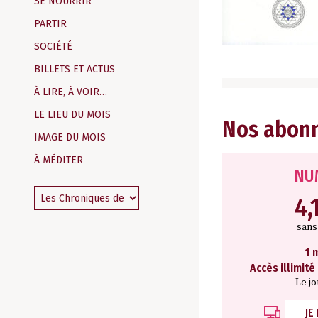
SE NOURRIR
PARTIR
SOCIÉTÉ
BILLETS ET ACTUS
À LIRE, À VOIR…
LE LIEU DU MOIS
Nos abon
IMAGE DU MOIS
À MÉDITER
NU
4,
san
1 
Accès illimité
Le j
JE