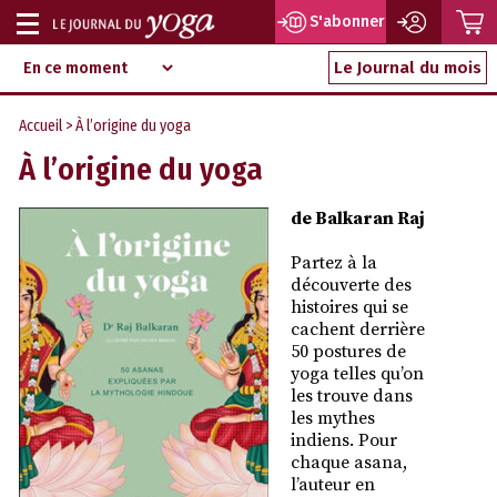
P
S'abonner
Afficher
Magazine
Aller
ou
Le Journal du mois
d‘information
au
indépendant
masquer
contenu
Accueil
> À l’origine du yoga
la
À l’origine du yoga
navigation
de Balkaran Raj
Partez à la
découverte des
histoires qui se
cachent derrière
50 postures de
yoga telles qu’on
les trouve dans
les mythes
indiens. Pour
chaque asana,
l’auteur en