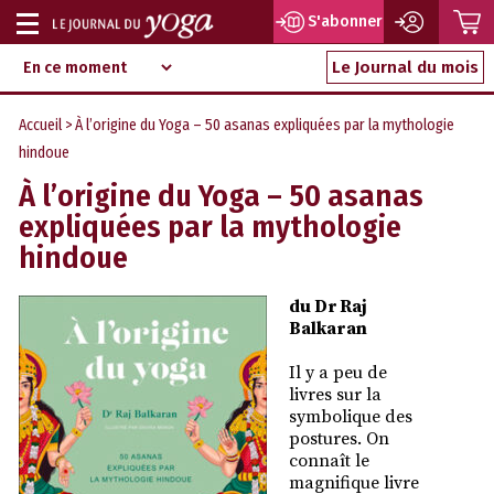
P
S'abonner
Afficher
Magazine
Aller
ou
Le Journal du mois
d‘information
au
indépendant
masquer
contenu
Accueil
> À l’origine du Yoga – 50 asanas expliquées par la mythologie
la
hindoue
navigation
À l’origine du Yoga – 50 asanas
expliquées par la mythologie
hindoue
du Dr Raj
Balkaran
Il y a peu de
livres sur la
symbolique des
postures. On
connaît le
magnifique livre