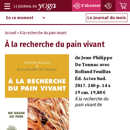
P
S'abonner
Afficher
Magazine
Aller
ou
Le Journal du mois
d‘information
au
indépendant
masquer
contenu
Accueil
> À la recherche du pain vivant
la
À la recherche du pain vivant
navigation
de Jean-Philippe
De Tonnac avec
Rolland Feuillas
Éd. Actes Sud.
2017. 240 p. 14 x
19 cm. 19,80 €
À la recherche du
pain vivant
de